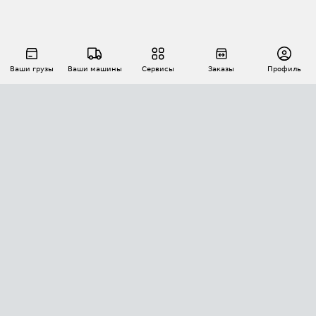
Ваши грузы
Ваши машины
Сервисы
Заказы
Профиль
АВТОМАТИЗАЦИЯ ПЕРЕВОЗОК
Площадки
Заказы
Торги
Тендеры
АТИ-Доки
GPS-мониторинг
АТИ Мессенджер
Цепочки грузов
API ATI.SU
ПОЛЕЗНОЕ
Расчет расстояний
БЕЗОПАСНОСТЬ
Академия ATI.SU
ATI.SU о безопасности
Звезды ATI.SU на вашем сайте
КОНТАКТЫ И ТАРИФЫ
Памятка по проверке контрагентов