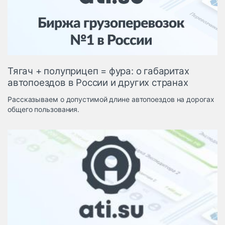
Логистика, грузы
Негабаритные и
опасные грузы
Безопасность и
страхование
Тягач + полуприцеп = фура: о габаритах
Таможня и ВЭД
автопоездов в России и других странах
Склады и
Рассказываем о допустимой длине автопоездов на дорогах
грузовые
общего пользования.
терминалы
Коммерческий
транспорт
Спецтехника
Автосервис,
запчасти, шины
Топливо, масла и
Дзен
автохимия