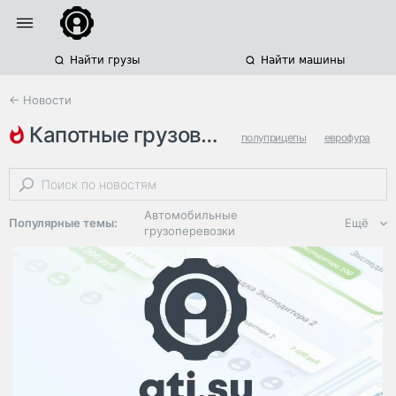
Найти грузы
Найти машины
← Новости
капотные грузовики
полуприцепы
еврофура
тягачи
Автомобильные
Популярные темы:
Ещё
грузоперевозки
Региональная
логистика
ЭДО, ИТ в
логистике
Дороги,
инфраструктура