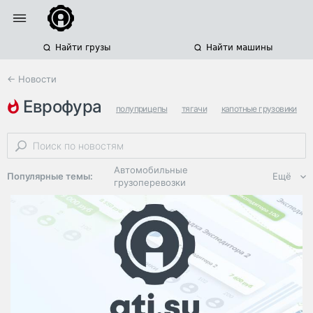
Найти грузы
Найти машины
← Новости
еврофура
полуприцепы
тягачи
капотные грузовики
Автомобильные
Популярные темы:
Ещё
грузоперевозки
Региональная
логистика
ЭДО, ИТ в
логистике
Дороги,
инфраструктура