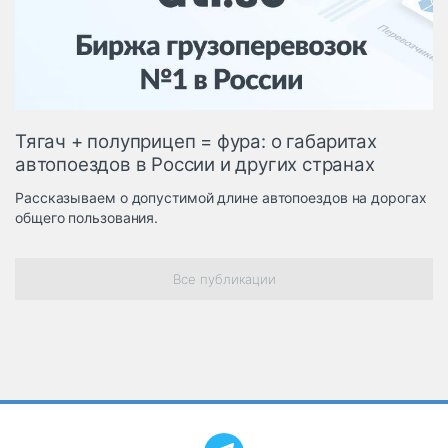
Логистика, грузы
Негабаритные и
опасные грузы
Безопасность и
страхование
Тягач + полуприцеп = фура: о габаритах
Таможня и ВЭД
автопоездов в России и других странах
Склады и
Рассказываем о допустимой длине автопоездов на дорогах
грузовые
общего пользования.
терминалы
Коммерческий
транспорт
Все публикации
Спецтехника
Автосервис,
запчасти, шины
Топливо, масла и
Дзен
автохимия