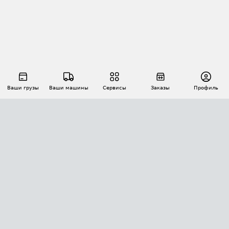
Ваши грузы
Ваши машины
Сервисы
Заказы
Профиль
АВТОМАТИЗАЦИЯ ПЕРЕВОЗОК
Площадки
Заказы
Торги
Тендеры
АТИ-Доки
GPS-мониторинг
АТИ Мессенджер
Цепочки грузов
API ATI.SU
ПОЛЕЗНОЕ
Расчет расстояний