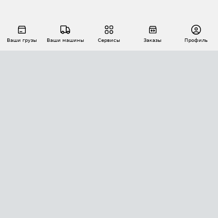
Ваши грузы
Ваши машины
Сервисы
Заказы
Профиль
АВТОМАТИЗАЦИЯ ПЕРЕВОЗОК
Площадки
Заказы
Торги
Тендеры
АТИ-Доки
GPS-мониторинг
АТИ Мессенджер
Цепочки грузов
API ATI.SU
ПОЛЕЗНОЕ
Расчет расстояний
БЕЗОПАСНОСТЬ
Академия ATI.SU
ATI.SU о безопасности
Звезды ATI.SU на вашем сайте
КОНТАКТЫ И ТАРИФЫ
Памятка по проверке контрагентов
Индекс ATI.SU FTL РФ
О системе ATI.SU