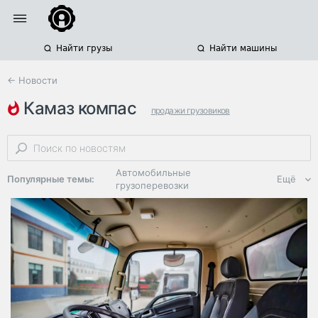
Найти грузы
Найти машины
← Новости
камаз компас
продажи грузовиков
среднетоннажные грузовики
китайские грузовики
Автомобильные
Популярные темы:
Ещё
грузоперевозки
Региональная
логистика
ЭДО, ИТ в
логистике
Дороги,
инфраструктура