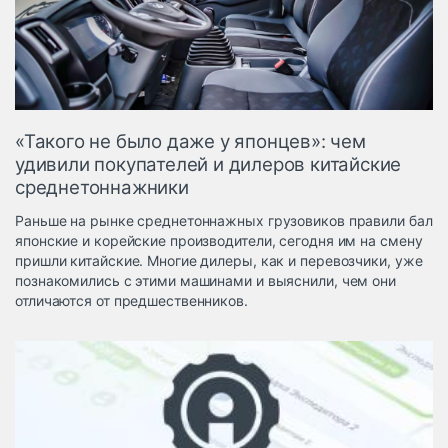
Логистика, грузы
Негабаритные и
опасные грузы
Безопасность и
страхование
«Такого не было даже у японцев»: чем
Таможня и ВЭД
удивили покупателей и дилеров китайские
среднетоннажники
Склады и
грузовые
Раньше на рынке среднетоннажных грузовиков правили бал
терминалы
японские и корейские производители, сегодня им на смену
Коммерческий
пришли китайские. Многие дилеры, как и перевозчики, уже
транспорт
познакомились с этими машинами и выяснили, чем они
отличаются от предшественников.
Спецтехника
Автосервис,
запчасти, шины
Топливо, масла и
Дзен
автохимия