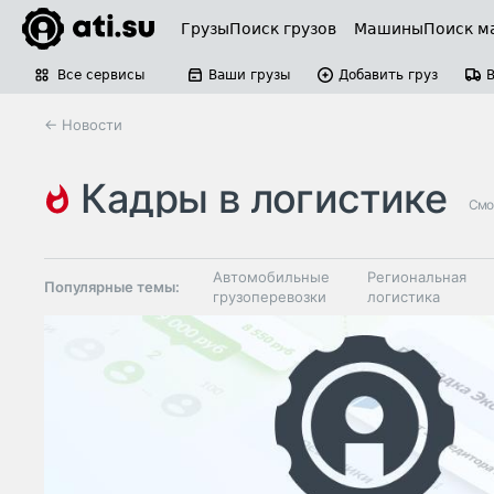
Грузы
Поиск грузов
Машины
Поиск м
Все сервисы
Ваши грузы
Добавить груз
← Новости
кадры в логистике
Смо
Автомобильные
Региональная
Популярные темы:
грузоперевозки
логистика
Склады и
Таможня и ВЭД
грузовые
терминалы