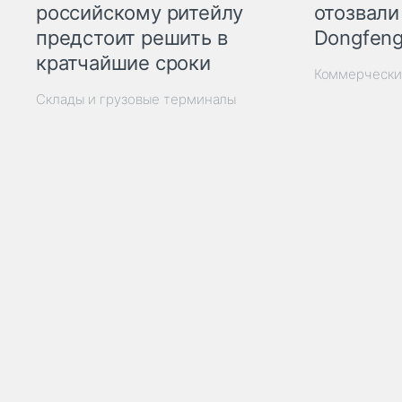
отозвали
российскому ритейлу
Dongfeng
предстоит решить в
кратчайшие сроки
Коммерчески
Склады и грузовые терминалы