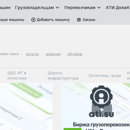
ашин
Грузовладельцам
Перевозчикам
АТИ-Доки
А
Ваши машины
Добавить машину
Заказы
трите также
логисты
вакансии
обучение
ЭДО, ИТ в
Дороги,
Н
Логистика, грузы
логистике
инфраструктура
о
Коммерческий
Автосервис,
Топливо,
Спецтехника
транспорт
запчасти, шины
автохим