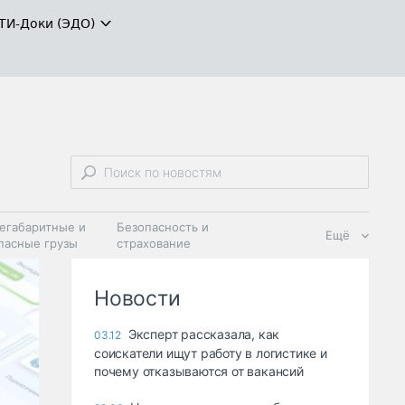
ТИ-Доки (ЭДО)
егабаритные и
Безопасность и
Ещё
пасные грузы
страхование
 масла и
Дзен
ия
Новости
Эксперт рассказала, как
03.12
соискатели ищут работу в логистике и
почему отказываются от вакансий