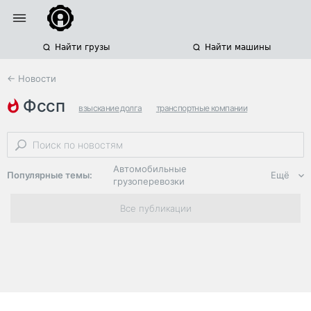
Найти грузы
Найти машины
← Новости
фссп
взыскание долга
транспортные компании
арест грузовиков
Автомобильные
Популярные темы:
Ещё
грузоперевозки
Региональная
Все публикации
логистика
ЭДО, ИТ в
логистике
Дороги,
инфраструктура