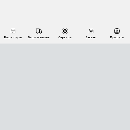
Ваши грузы
Ваши машины
Сервисы
Заказы
Профиль
АВТОМАТИЗАЦИЯ ПЕРЕВОЗОК
Площадки
Заказы
Торги
Тендеры
АТИ-Доки
GPS-мониторинг
АТИ Мессенджер
Цепочки грузов
API ATI.SU
ПОЛЕЗНОЕ
Расчет расстояний
БЕЗОПАСНОСТЬ
Академия ATI.SU
ATI.SU о безопасности