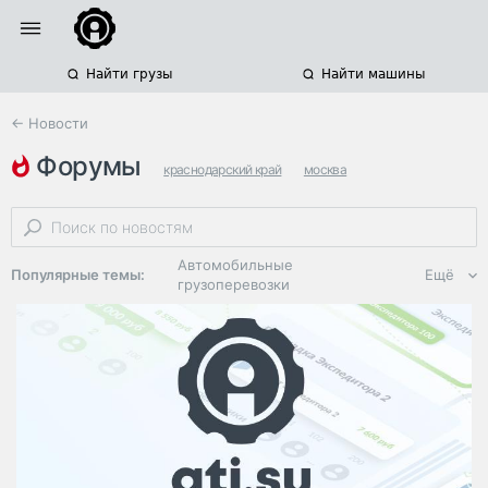
Найти грузы
Найти машины
← Новости
форумы
краснодарский край
москва
автомобильные грузоперевозки
Автомобильные
Популярные темы:
Ещё
грузоперевозки
Региональная
логистика
ЭДО, ИТ в
логистике
Дороги,
инфраструктура