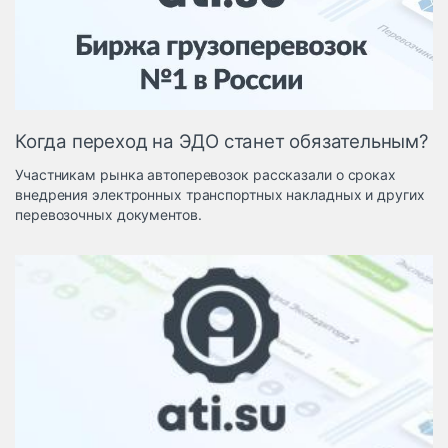
Логистика, грузы
Негабаритные и
опасные грузы
Безопасность и
страхование
Когда переход на ЭДО станет обязательным?
Таможня и ВЭД
Участникам рынка автоперевозок рассказали о сроках
Склады и
внедрения электронных транспортных накладных и других
грузовые
перевозочных документов.
терминалы
Коммерческий
транспорт
Спецтехника
Автосервис,
запчасти, шины
Топливо, масла и
Дзен
автохимия