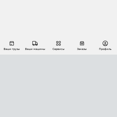
Ваши грузы
Ваши машины
Сервисы
Заказы
Профиль
АВТОМАТИЗАЦИЯ ПЕРЕВОЗОК
Площадки
Заказы
Торги
Тендеры
АТИ-Доки
GPS-мониторинг
АТИ Мессенджер
Цепочки грузов
API ATI.SU
ПОЛЕЗНОЕ