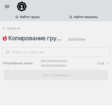
Найти грузы
Найти машины
← Новости
копирование грузов
экспедиторы
транспортно-экспедиторские компании
автоматизация
Автомобильные
Популярные темы:
Ещё
грузоперевозки
Региональная
Все публикации
логистика
ЭДО, ИТ в
логистике
Дороги,
инфраструктура