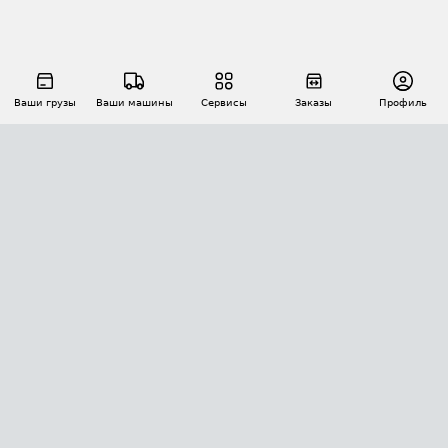
Ваши грузы
Ваши машины
Сервисы
Заказы
Профиль
АВТОМАТИЗАЦИЯ ПЕРЕВОЗОК
Площадки
Заказы
Торги
Тендеры
АТИ-Доки
GPS-мониторинг
АТИ Мессенджер
Цепочки грузов
API ATI.SU
ПОЛЕЗНОЕ
Расчет расстояний
БЕЗОПАСНОСТЬ
Академия ATI.SU
ATI.SU о безопасности
Звезды ATI.SU на вашем сайте
КОНТАКТЫ И ТАРИФЫ
Памятка по проверке контрагентов