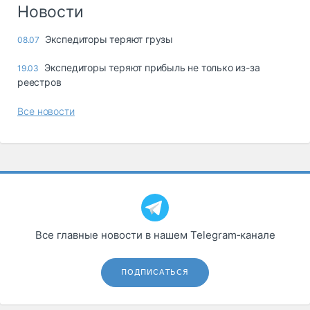
Логистика, грузы
Новости
Негабаритные и
Экспедиторы теряют грузы
08.07
опасные грузы
Безопасность и
Экспедиторы теряют прибыль не только из-за
19.03
страхование
реестров
Таможня и ВЭД
Все новости
Склады и
грузовые
терминалы
Коммерческий
транспорт
Спецтехника
Все главные новости в нашем Telegram‑канале
Автосервис,
запчасти, шины
Топливо, масла и
ПОДПИСАТЬСЯ
Дзен
автохимия