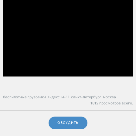
беспилотные грузовики
яндекс
м-11
санкт-петербург
москва
1812 просмотров всего.
ОБСУДИТЬ