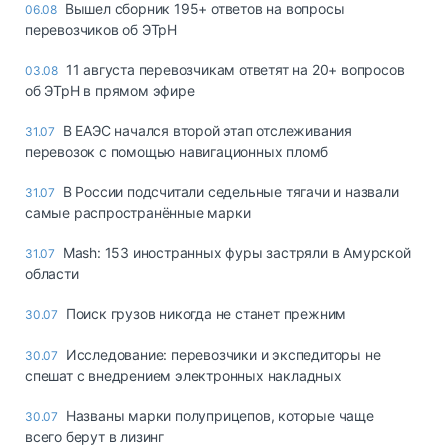
Вышел сборник 195+ ответов на вопросы
06.08
перевозчиков об ЭТрН
11 августа перевозчикам ответят на 20+ вопросов
03.08
об ЭТрН в прямом эфире
В ЕАЭС начался второй этап отслеживания
31.07
перевозок с помощью навигационных пломб
В России подсчитали седельные тягачи и назвали
31.07
самые распространённые марки
Mash: 153 иностранных фуры застряли в Амурской
31.07
области
Поиск грузов никогда не станет прежним
30.07
Исследование: перевозчики и экспедиторы не
30.07
спешат с внедрением электронных накладных
Названы марки полуприцепов, которые чаще
30.07
всего берут в лизинг