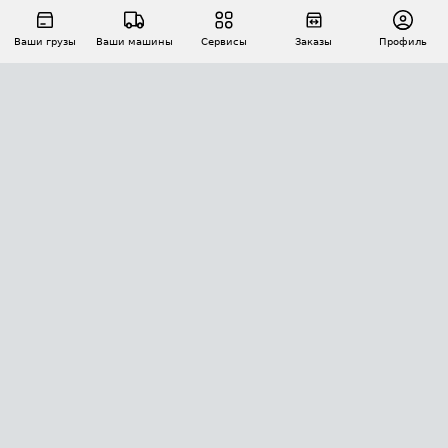
Ваши грузы
Ваши машины
Сервисы
Заказы
Профиль
АВТОМАТИЗАЦИЯ ПЕРЕВОЗОК
Площадки
Заказы
Торги
Тендеры
АТИ-Доки
GPS-мониторинг
АТИ Мессенджер
Цепочки грузов
API ATI.SU
ПОЛЕЗНОЕ
Расчет расстояний
БЕЗОПАСНОСТЬ
Академия ATI.SU
ATI.SU о безопасности
Звезды ATI.SU на вашем сайте
КОНТАКТЫ И ТАРИФЫ
Памятка по проверке контрагентов
Индекс ATI.SU FTL РФ
О системе ATI.SU
Светофор+
Средние ставки
ИНФОРМАЦИЯ
Контактная информация
Страхование