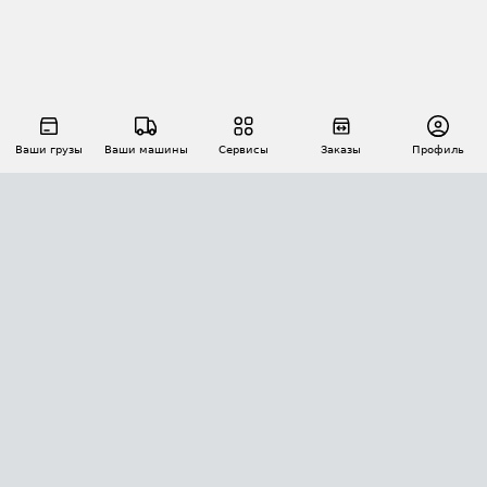
Ваши грузы
Ваши машины
Сервисы
Заказы
Профиль
АВТОМАТИЗАЦИЯ ПЕРЕВОЗОК
Площадки
Заказы
Торги
Тендеры
АТИ-Доки
GPS-мониторинг
АТИ Мессенджер
Цепочки грузов
API ATI.SU
ПОЛЕЗНОЕ
Расчет расстояний
БЕЗОПАСНОСТЬ
Академия ATI.SU