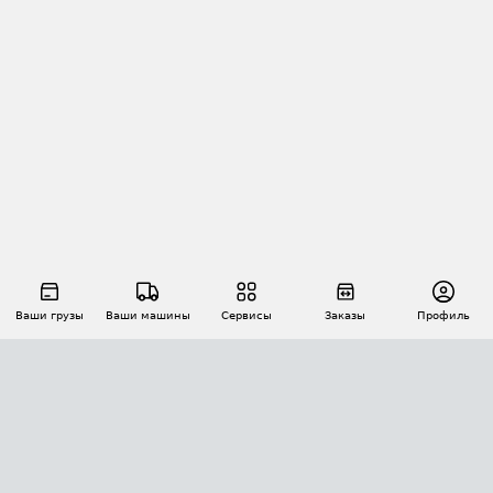
Ваши грузы
Ваши машины
Сервисы
Заказы
Профиль
АВТОМАТИЗАЦИЯ ПЕРЕВОЗОК
Площадки
Заказы
Торги
Тендеры
АТИ-Доки