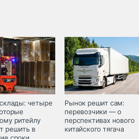
Рынок решит сам:
 склады: четыре
перевозчики — о
которые
перспективах нового
ому ритейлу
китайского тягача
т решить в
ие сроки