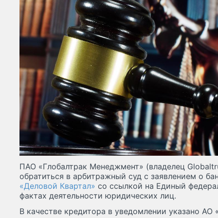
ПАО «Глобалтрак Менеджмент» (владелец Globalt
обратиться в арбитражный суд с заявлением о ба
«Деловой Квартал»
со ссылкой на Единый федера
фактах деятельности юридических лиц.
В качестве кредитора в уведомлении указано АО 