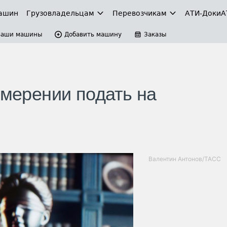
ашин
Грузовладельцам
Перевозчикам
АТИ-Доки
А
Ваши машины
Добавить машину
Заказы
амерении подать на
Валентин Антонов/ТАСС