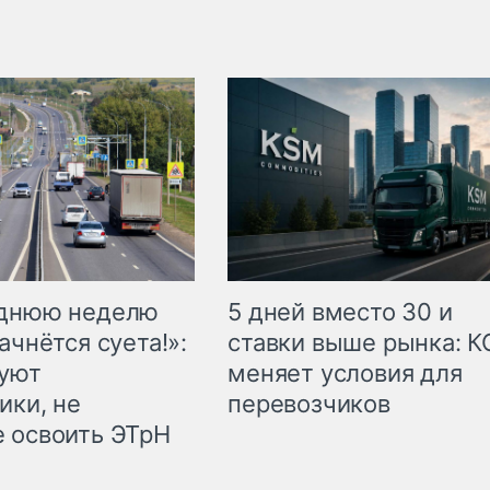
еднюю неделю
5 дней вместо 30 и
ачнётся суета!»:
ставки выше рынка: 
куют
меняет условия для
ики, не
перевозчиков
 освоить ЭТрН