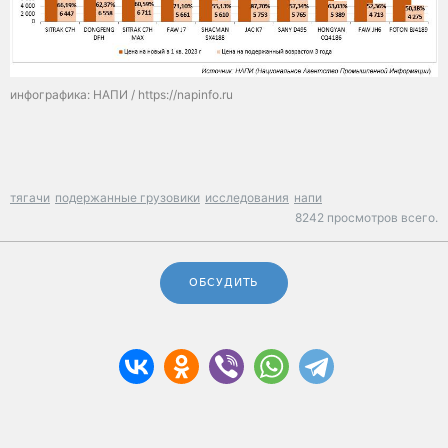
инфографика: НАПИ / https://napinfo.ru
тягачи
подержанные грузовики
исследования
напи
8242 просмотров всего.
ОБСУДИТЬ