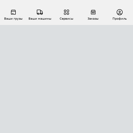
Ваши грузы
Ваши машины
Сервисы
Заказы
Профиль
АВТОМАТИЗАЦИЯ ПЕРЕВОЗОК
Площадки
Заказы
Торги
Тендеры
АТИ-Доки
GPS-мониторинг
АТИ Мессенджер
Цепочки грузов
API ATI.SU
ПОЛЕЗНОЕ
Расчет расстояний
БЕЗОПАСНОСТЬ
Академия ATI.SU
ATI.SU о безопасности
Звезды ATI.SU на вашем сайте
КОНТАКТЫ И ТАРИФЫ
Памятка по проверке контрагентов
Индекс ATI.SU FTL РФ
О системе ATI.SU
Светофор+
Средние ставки
ИНФОРМАЦИЯ