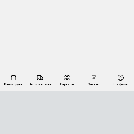
Ваши грузы
Ваши машины
Сервисы
Заказы
Профиль
АВТОМАТИЗАЦИЯ ПЕРЕВОЗОК
Площадки
Заказы
Торги
Тендеры
АТИ-Доки