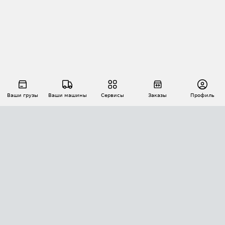
Ваши грузы
Ваши машины
Сервисы
Заказы
Профиль
АВТОМАТИЗАЦИЯ ПЕРЕВОЗОК
Площадки
Заказы
Торги
Тендеры
АТИ-Доки
GPS-мониторинг
АТИ Мессенджер
Цепочки грузов
API ATI.SU
ПОЛЕЗНОЕ