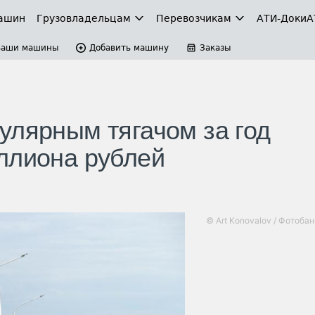
ашин
Грузовладельцам
Перевозчикам
АТИ-Доки
А
Ваши машины
Добавить машину
Заказы
улярным тягачом за год
ллиона рублей
© Art Konovalov / Фотоба