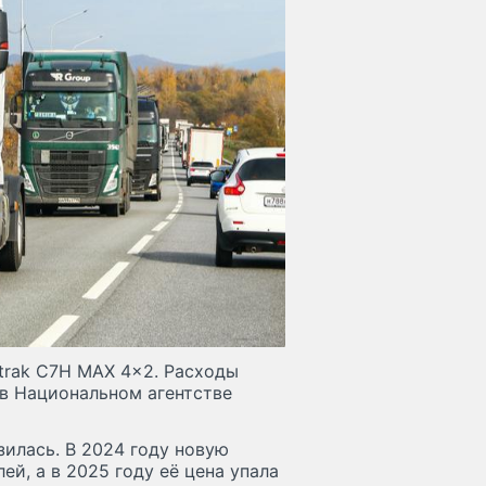
trak C7H MAX 4x2. Расходы
 в Национальном агентстве
зилась. В 2024 году новую
й, а в 2025 году её цена упала