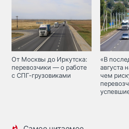
От Москвы до Иркутска:
«В посл
перевозчики — о работе
августа н
с СПГ-грузовиками
чем рис
перевозч
успевшие
Самое читаемое