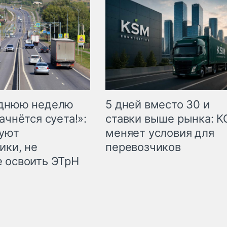
еднюю неделю
5 дней вместо 30 и
ачнётся суета!»:
ставки выше рынка: 
куют
меняет условия для
ики, не
перевозчиков
 освоить ЭТрН