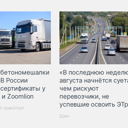
 бетономешалки
«В последнюю недел
 В России
августа начнётся суета
 сертификаты у
чем рискуют
 и Zoomlion
перевозчики, не
успевшие освоить ЭТ
й транспорт
Дзен