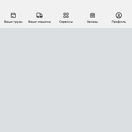
Ваши грузы
Ваши машины
Сервисы
Заказы
Профиль
АВТОМАТИЗАЦИЯ ПЕРЕВОЗОК
Площадки
Заказы
Торги
Тендеры
АТИ-Доки
GPS-мониторинг
АТИ Мессенджер
Цепочки грузов
API ATI.SU
ПОЛЕЗНОЕ
Расчет расстояний
БЕЗОПАСНОСТЬ
Академия ATI.SU
ATI.SU о безопасности
Звезды ATI.SU на вашем сайте
КОНТАКТЫ И ТАРИФЫ
Памятка по проверке контрагентов
Индекс ATI.SU FTL РФ
О системе ATI.SU
Светофор+