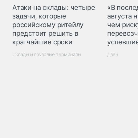
Атаки на склады: четыре
«В посл
задачи, которые
августа н
российскому ритейлу
чем рис
предстоит решить в
перевозч
кратчайшие сроки
успевшие
Склады и грузовые терминалы
Дзен