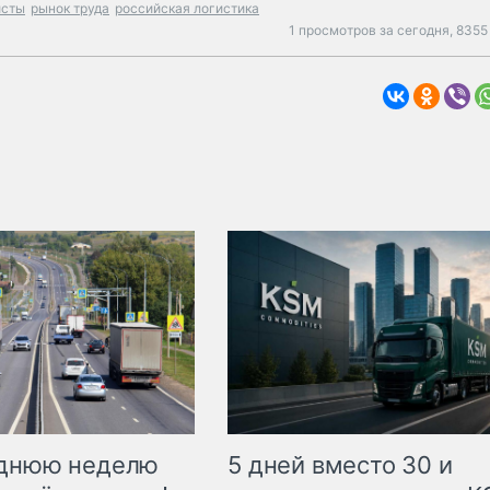
исты
рынок труда
российская логистика
1 просмотров за сегодня,
8355
еднюю неделю
5 дней вместо 30 и