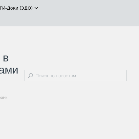
ТИ-Доки (ЭДО)
 в
тами
банк