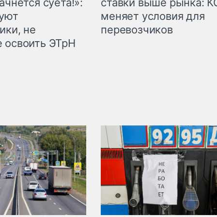
ачнётся суета!»:
ставки выше рынка: 
куют
меняет условия для
ики, не
перевозчиков
 освоить ЭТрН