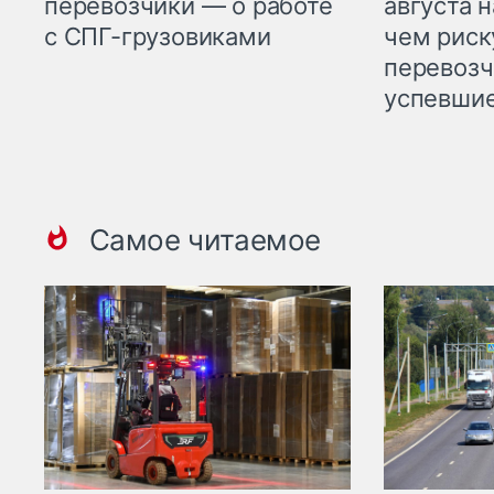
перевозчики — о работе
августа н
с СПГ-грузовиками
чем рис
перевозч
успевшие
Самое читаемое