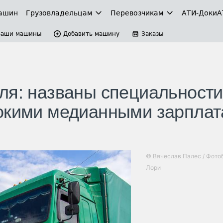
ашин
Грузовладельцам
Перевозчикам
АТИ-Доки
А
Ваши машины
Добавить машину
Заказы
ля: названы специальности
сокими медианными зарпла
© Вячеслав Палес / Фото
Лори