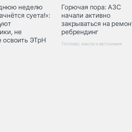
Горючая пора: АЗС
еднюю неделю
начали активно
ачнётся суета!»:
закрываться на ремон
куют
ребрендинг
ики, не
 освоить ЭТрН
Топливо, масла и автохимия