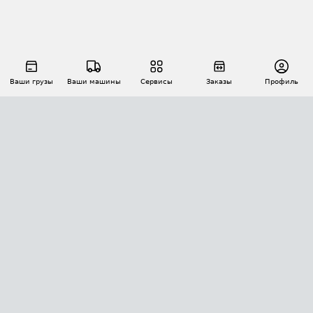
Ваши грузы
Ваши машины
Сервисы
Заказы
Профиль
АВТОМАТИЗАЦИЯ ПЕРЕВОЗОК
Площадки
Заказы
Торги
Тендеры
АТИ-Доки
GPS-мониторинг
АТИ Мессенджер
Цепочки грузов
API ATI.SU
ПОЛЕЗНОЕ
Расчет расстояний
БЕЗОПАСНОСТЬ
Академия ATI.SU
ATI.SU о безопасности
Звезды ATI.SU на вашем сайте
КОНТАКТЫ И ТАРИФЫ