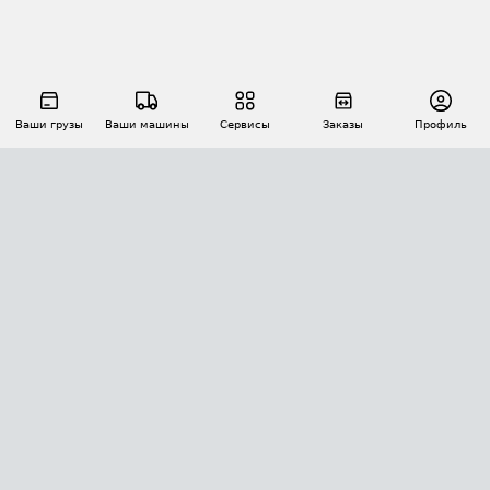
Ваши грузы
Ваши машины
Сервисы
Заказы
Профиль
АВТОМАТИЗАЦИЯ ПЕРЕВОЗОК
Площадки
Заказы
Торги
Тендеры
АТИ-Доки
GPS-мониторинг
АТИ Мессенджер
Цепочки грузов
API ATI.SU
ПОЛЕЗНОЕ
Расчет расстояний
БЕЗОПАСНОСТЬ
Академия ATI.SU
ATI.SU о безопасности
Звезды ATI.SU на вашем сайте
КОНТАКТЫ И ТАРИФЫ