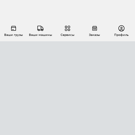
Ваши грузы
Ваши машины
Сервисы
Заказы
Профиль
АВТОМАТИЗАЦИЯ ПЕРЕВОЗОК
Площадки
Заказы
Торги
Тендеры
АТИ-Доки
GPS-мониторинг
АТИ Мессенджер
Цепочки грузов
API ATI.SU
ПОЛЕЗНОЕ
Расчет расстояний
БЕЗОПАСНОСТЬ
Академия ATI.SU
ATI.SU о безопасности
Звезды ATI.SU на вашем сайте
КОНТАКТЫ И ТАРИФЫ