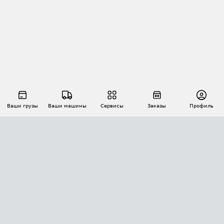
Ваши грузы
Ваши машины
Сервисы
Заказы
Профиль
АВТОМАТИЗАЦИЯ ПЕРЕВОЗОК
Площадки
Заказы
Торги
Тендеры
АТИ-Доки
GPS-мониторинг
АТИ Мессенджер
Цепочки грузов
API ATI.SU
ПОЛЕЗНОЕ