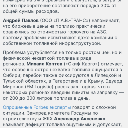
на его приобретение составляют порядка 30% от
общей суммы расходов.
Андрей Павлов
(ООО «П.А.В.-ТРАНС») напоминает,
что биржевые цены на топливо практически
сравнялись со стоимостью горючего на АЗС,
поэтому проблемы испытывают даже компании с
собственной топливной инфраструктурой.
Проблема усугубляется не только ростом цен, но и
физической нехваткой топлива в ряде
регионов.
Михаил Коптев
(«Скиф-Карго») отмечает,
что особенно остро нехватка топлива ощущается в
Сибири; перебои также фиксируются в Липецкой и
Тульской областях, в Татарстане и в Крыму. Эдуард
Миронов (FM Logistic) рассказал Logirus, что в
некоторых регионах введены лимиты на заправку —
от 200 до 300 литров топлива в день.
Опрошенные Forbes эксперты
говорят о сложной
ситуации. Зампред комитета Госдумы по
строительству и ЖКХ
Александр Аксененко
называет дефицит топлива ощутимым и допускает,