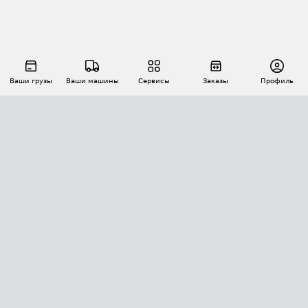
Ваши грузы
Ваши машины
Сервисы
Заказы
Профиль
АВТОМАТИЗАЦИЯ ПЕРЕВОЗОК
Площадки
Заказы
Торги
Тендеры
АТИ-Доки
GPS-мониторинг
АТИ Мессенджер
Цепочки грузов
API ATI.SU
ПОЛЕЗНОЕ
Расчет расстояний
БЕЗОПАСНОСТЬ
Академия ATI.SU
ATI.SU о безопасности
Звезды ATI.SU на вашем сайте