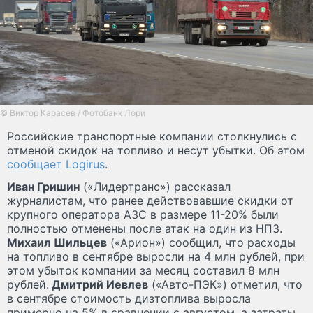
© Виктор Карасев / Фотобанк Лори
Российские транспортные компании столкнулись с
отменой скидок на топливо и несут убытки. Об этом
сообщает Logirus
.
Иван Гришин
(«Лидертранс») рассказал
журналистам, что ранее действовавшие скидки от
крупного оператора АЗС в размере 11-20% были
полностью отменены после атак на один из НПЗ.
Михаил Шильцев
(«Арион») сообщил, что расходы
на топливо в сентябре выросли на 4 млн рублей, при
этом убыток компании за месяц составил 8 млн
рублей.
Дмитрий Иевлев
(«Авто-ПЭК») отметил, что
в сентябре стоимость дизтоплива выросла
примерно на 5% в сравнении с августом, а затраты