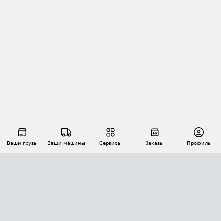
Ваши грузы
Ваши машины
Сервисы
Заказы
Профиль
АВТОМАТИЗАЦИЯ ПЕРЕВОЗОК
Площадки
Заказы
Торги
Тендеры
АТИ-Доки