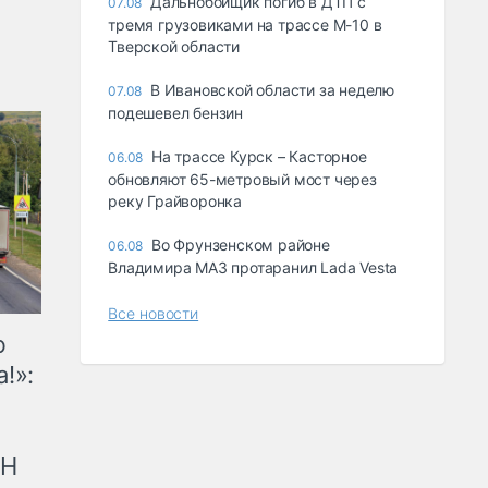
Дальнобойщик погиб в ДТП с
07.08
тремя грузовиками на трассе М-10 в
Тверской области
В Ивановской области за неделю
07.08
подешевел бензин
На трассе Курск – Касторное
06.08
обновляют 65-метровый мост через
реку Грайворонка
Во Фрунзенском районе
06.08
Владимира МАЗ протаранил Lada Vesta
Все новости
ю
!»:
рН