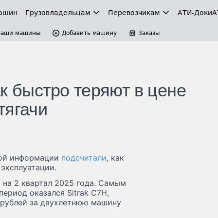
ашин
Грузовладельцам
Перевозчикам
АТИ-Доки
А
Ваши машины
Добавить машину
Заказы
к быстро теряют в цене
тягачи
ной информации
подсчитали
, как
 эксплуатации.
 на 2 квартал 2025 года. Самым
ериод оказался Sitrak C7H,
н рублей за двухлетнюю машину