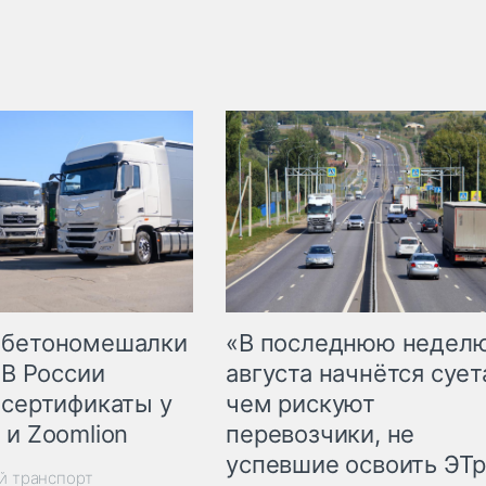
 бетономешалки
«В последнюю недел
 В России
августа начнётся суета
 сертификаты у
чем рискуют
 и Zoomlion
перевозчики, не
успевшие освоить ЭТ
й транспорт