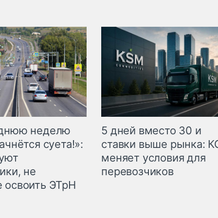
еднюю неделю
5 дней вместо 30 и
ачнётся суета!»:
ставки выше рынка: 
куют
меняет условия для
ики, не
перевозчиков
 освоить ЭТрН