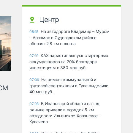
Центр
На автодороге Владимир – Муром
08:15
– Арзамас в Судогодском районе
обновят 2,8 км полотна
КАЗ нарастит выпуск стартерных
07:19
аккумуляторов на 20% благодаря
инвестициям в 380 млн руб.
На ремонт коммунальной и
07:06
грузовой спецтехники в Туле выделили
КСМ
40 млн руб.
В Ивановской области на год
07.08
раньше привели в порядок 5 км
автодороги Ильинское-Хованское –
Кулачево