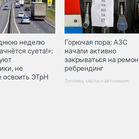
Горючая пора: АЗС
еднюю неделю
начали активно
ачнётся суета!»:
закрываться на ремон
куют
ребрендинг
ики, не
 освоить ЭТрН
Топливо, масла и автохимия