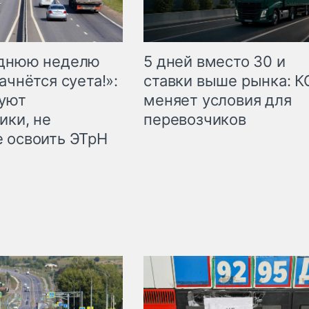
еднюю неделю
5 дней вместо 30 и
ачнётся суета!»:
ставки выше рынка: 
куют
меняет условия для
ики, не
перевозчиков
 освоить ЭТрН