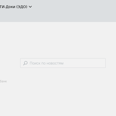
ТИ-Доки (ЭДО)
банк