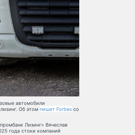
узовые автомобили
лизинг. Об этом
пишет Forbes
со
зпромбанк Лизинг» Вячеслав
025 года стоки компаний