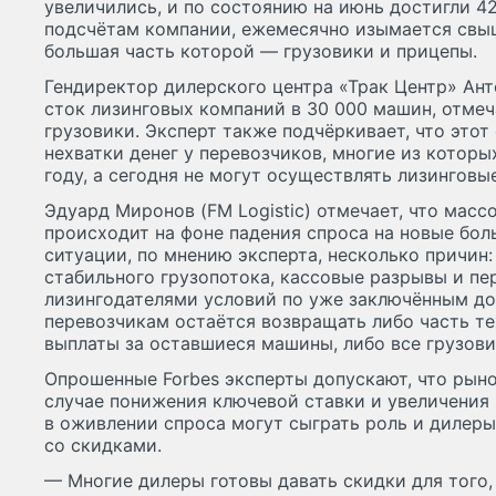
увеличились, и по состоянию на июнь достигли 4
подсчётам компании, ежемесячно изымается свыш
большая часть которой — грузовики и прицепы.
Гендиректор дилерского центра «Трак Центр» Ан
сток лизинговых компаний в 30 000 машин, отмеч
грузовики. Эксперт также подчёркивает, что этот
нехватки денег у перевозчиков, многие из которы
году, а сегодня не могут осуществлять лизинговы
Эдуард Миронов (FM Logistic) отмечает, что масс
происходит на фоне падения спроса на новые бо
ситуации, по мнению эксперта, несколько причин
стабильного грузопотока, кассовые разрывы и п
лизингодателями условий по уже заключённым до
перевозчикам остаётся возвращать либо часть те
выплаты за оставшиеся машины, либо все грузови
Опрошенные Forbes эксперты допускают, что рын
случае понижения ключевой ставки и увеличения 
в оживлении спроса могут сыграть роль и дилеры
со скидками.
— Многие дилеры готовы давать скидки для того