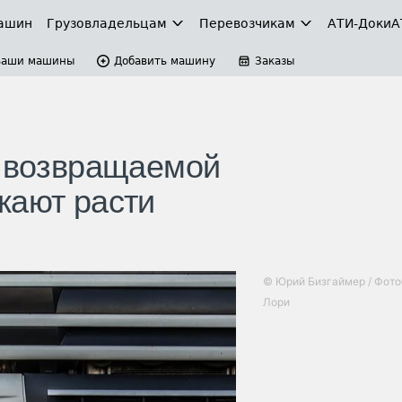
ашин
Грузовладельцам
Перевозчикам
АТИ-Доки
А
Ваши машины
Добавить машину
Заказы
, возвращаемой
жают расти
© Юрий Бизгаймер / Фото
Лори