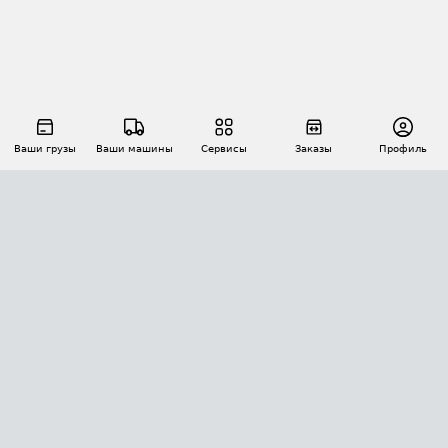
Ваши грузы
Ваши машины
Сервисы
Заказы
Профиль
АВТОМАТИЗАЦИЯ ПЕРЕВОЗОК
Площадки
Заказы
Торги
Тендеры
АТИ-Доки
GPS-мониторинг
АТИ Мессенджер
Цепочки грузов
API ATI.SU
ПОЛЕЗНОЕ
Расчет расстояний
БЕЗОПАСНОСТЬ
Академия ATI.SU