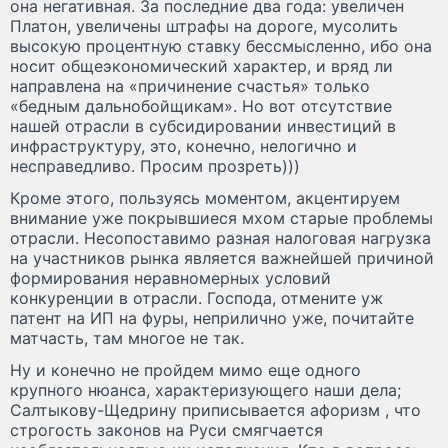
она негативная. За последние два года: увеличен
Платон, увеличены штрафы на дороге, мусолить
высокую процентную ставку бессмысленно, ибо она
носит общеэкономический характер, и вряд ли
направлена на «причинение счастья» только
«бедным дальнобойщикам». Но вот отсутствие
нашей отрасли в субсидировании инвестиций в
инфраструктуру, это, конечно, нелогично и
несправедливо. Просим прозреть)))
Кроме этого, пользуясь моментом, акцентируем
внимание уже покрывшиеся мхом старые проблемы
отрасли. Несопоставимо разная налоговая нагрузка
на участников рынка является важнейшей причиной
формирования неравномерных условий
конкуренции в отрасли. Господа, отмените уж
патент на ИП на фуры, неприлично уже, почитайте
матчасть, там многое не так.
Ну и конечно не пройдем мимо еще одного
крупного нюанса, характеризующего наши дела;
Салтыкову-Щедрину приписывается афоризм , что
строгость законов на Руси смягчается