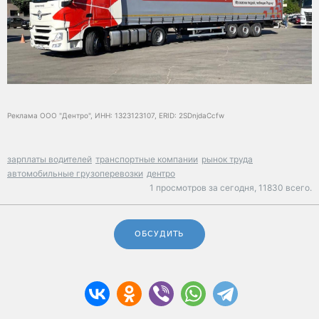
Реклама ООО "Дентро", ИНН: 1323123107, ERID: 2SDnjdaCcfw
зарплаты водителей
транспортные компании
рынок труда
автомобильные грузоперевозки
дентро
1 просмотров за сегодня,
11830 всего.
ОБСУДИТЬ