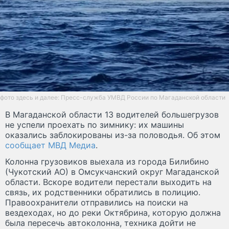
фото здесь и далее: Пресс-служба УМВД России по Магаданской области
В Магаданской области 13 водителей большегрузов
не успели проехать по зимнику: их машины
оказались заблокированы из-за половодья. Об этом
сообщает МВД Медиа
.
Колонна грузовиков выехала из города Билибино
(Чукотский АО) в Омсукчанский округ Магаданской
области. Вскоре водители перестали выходить на
связь, их родственники обратились в полицию.
Правоохранители отправились на поиски на
вездеходах, но до реки Октябрина, которую должна
была пересечь автоколонна, техника дойти не