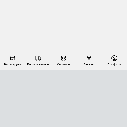
Ваши грузы
Ваши машины
Сервисы
Заказы
Профиль
АВТОМАТИЗАЦИЯ ПЕРЕВОЗОК
Площадки
Заказы
Торги
Тендеры
АТИ-Доки
GPS-мониторинг
АТИ Мессенджер
Цепочки грузов
API ATI.SU