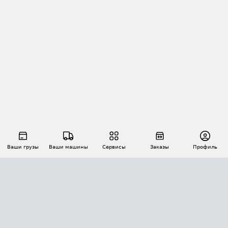
Ваши грузы
Ваши машины
Сервисы
Заказы
Профиль
АВТОМАТИЗАЦИЯ ПЕРЕВОЗОК
Площадки
Заказы
Торги
Тендеры
АТИ-Доки