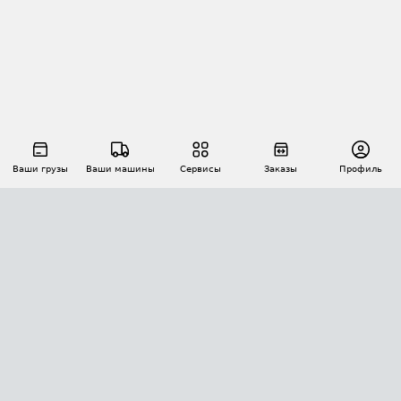
Ваши грузы
Ваши машины
Сервисы
Заказы
Профиль
АВТОМАТИЗАЦИЯ ПЕРЕВОЗОК
Площадки
Заказы
Торги
Тендеры
АТИ-Доки
GPS-мониторинг
АТИ Мессенджер
Цепочки грузов
API ATI.SU
ПОЛЕЗНОЕ