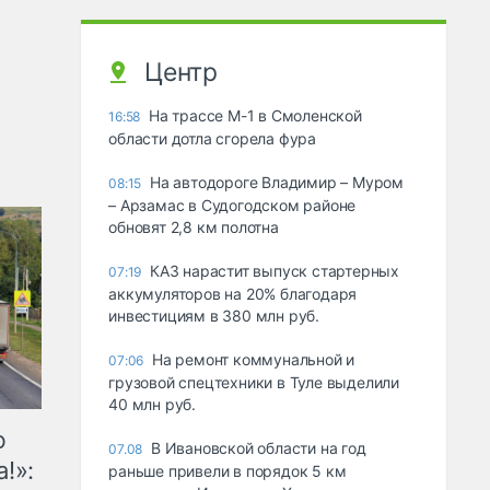
Центр
На трассе М-1 в Смоленской
16:58
области дотла сгорела фура
На автодороге Владимир – Муром
08:15
– Арзамас в Судогодском районе
обновят 2,8 км полотна
КАЗ нарастит выпуск стартерных
07:19
аккумуляторов на 20% благодаря
инвестициям в 380 млн руб.
На ремонт коммунальной и
07:06
грузовой спецтехники в Туле выделили
40 млн руб.
ю
В Ивановской области на год
07.08
!»:
раньше привели в порядок 5 км