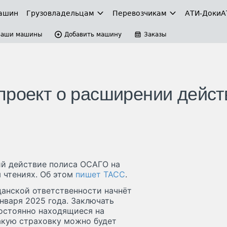
ашин
Грузовладельцам
Перевозчикам
АТИ-Доки
А
Ваши машины
Добавить машину
Заказы
проект о расширении дейст
ий действие полиса ОСАГО на
 чтениях. Об этом
пишет ТАСС
.
данской ответственности начнёт
нваря 2025 года. Заключать
остоянно находящиеся на
акую страховку можно будет