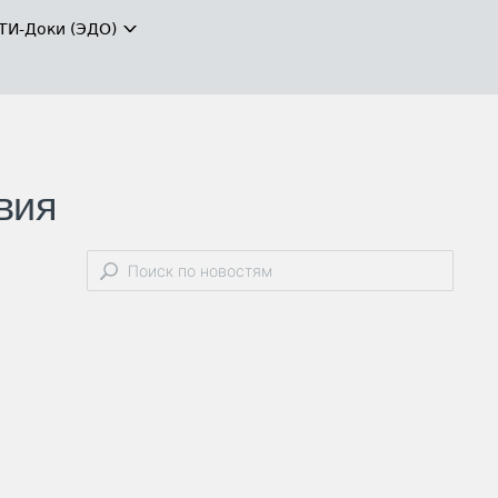
ТИ-Доки (ЭДО)
вия