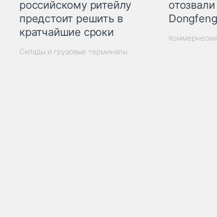
отозвали
российскому ритейлу
Dongfeng
предстоит решить в
кратчайшие сроки
Коммерчески
Склады и грузовые терминалы