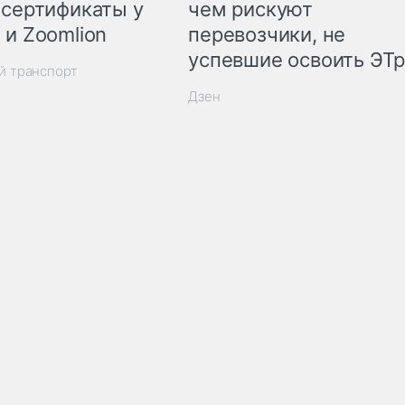
 сертификаты у
чем рискуют
 и Zoomlion
перевозчики, не
успевшие освоить ЭТ
й транспорт
Дзен