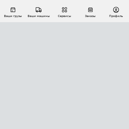
Ваши грузы
Ваши машины
Сервисы
Заказы
Профиль
АВТОМАТИЗАЦИЯ ПЕРЕВОЗОК
Площадки
Заказы
Торги
Тендеры
АТИ-Доки
GPS-мониторинг
АТИ Мессенджер
Цепочки грузов
API ATI.SU
ПОЛЕЗНОЕ
Расчет расстояний
БЕЗОПАСНОСТЬ
Академия ATI.SU
ATI.SU о безопасности
Звезды ATI.SU на вашем сайте
КОНТАКТЫ И ТАРИФЫ
Памятка по проверке контрагентов
Индекс ATI.SU FTL РФ
О системе ATI.SU
Светофор+
Средние ставки
ИНФОРМАЦИЯ
Контактная информация