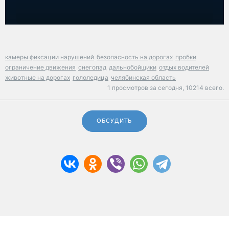
камеры фиксации нарушений
безопасность на дорогах
пробки
ограничение движения
снегопад
дальнобойщики
отдых водителей
животные на дорогах
гололедица
челябинская область
1 просмотров за сегодня,
10214 всего.
ОБСУДИТЬ