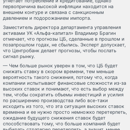
угнетает потребление и кредитование, однако
первопричина высокой инфляции находится на
внешнем контуре и связана с санкционным
давлением и подорожанием импорта.
Заместитель директора департамента управления
активами УК «Альфа-капитал» Владимир Брагин
отмечает, что прогнозы ЦБ, сделанные в прошлом и
позапрошлом годах, не сбылись. Эксперт допускает,
что Центробанк делает прогнозы, чтобы послать
сигнал рынку.
— Чем больше рынок уверен в том, что ЦБ будет
снижать ставку в скором времени, тем меньше
вероятность такого снижения, потому что, когда
компании испытывают финансовые сложности из-за
высоких ставок и понимают, что есть выбор между
тем, чтобы сократить объемы инвестиций и усилия
по расширению производства либо все-таки
исходить из того, что эта ситуация высоких ставок
временна и ее нужно просто немножко перетерпеть,
ожидание будущего снижения ставок будет
способствовать тому, что больше компаний будет
выбирать стратегию перетерпеть, а значит, менее