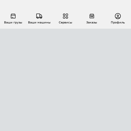
Ваши грузы
Ваши машины
Сервисы
Заказы
Профиль
АВТОМАТИЗАЦИЯ ПЕРЕВОЗОК
Площадки
Заказы
Торги
Тендеры
АТИ-Доки
GPS-мониторинг
АТИ Мессенджер
Цепочки грузов
API ATI.SU
ПОЛЕЗНОЕ
Расчет расстояний
БЕЗОПАСНОСТЬ
Академия ATI.SU
ATI.SU о безопасности
Звезды ATI.SU на вашем сайте
КОНТАКТЫ И ТАРИФЫ
Памятка по проверке контрагентов
Индекс ATI.SU FTL РФ
О системе ATI.SU
Светофор+