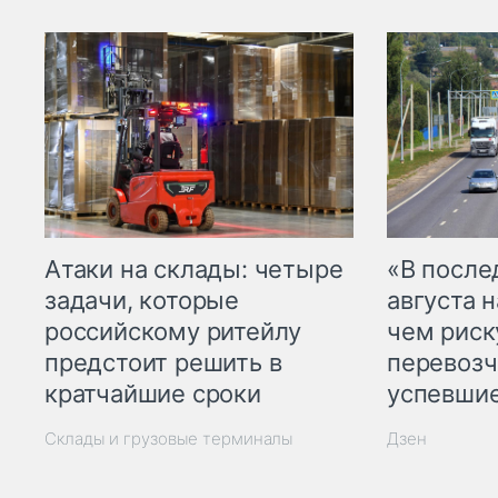
Атаки на склады: четыре
«В посл
задачи, которые
августа н
российскому ритейлу
чем рис
предстоит решить в
перевозч
кратчайшие сроки
успевшие
Склады и грузовые терминалы
Дзен