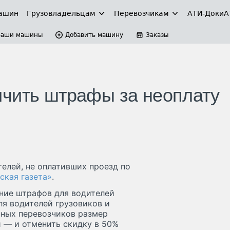
ашин
Грузовладельцам
Перевозчикам
АТИ-Доки
А
Ваши машины
Добавить машину
Заказы
ичить штрафы за неоплату
елей, не оплативших проезд по
ская газета»
.
ение штрафов для водителей
для водителей грузовиков и
анных перевозчиков размер
й — и отменить скидку в 50%