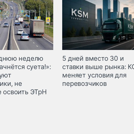
еднюю неделю
5 дней вместо 30 и
ачнётся суета!»:
ставки выше рынка: 
куют
меняет условия для
ики, не
перевозчиков
 освоить ЭТрН