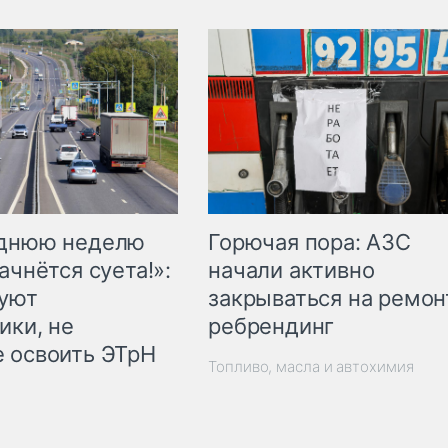
Горючая пора: АЗС
еднюю неделю
начали активно
ачнётся суета!»:
закрываться на ремон
куют
ребрендинг
ики, не
 освоить ЭТрН
Топливо, масла и автохимия