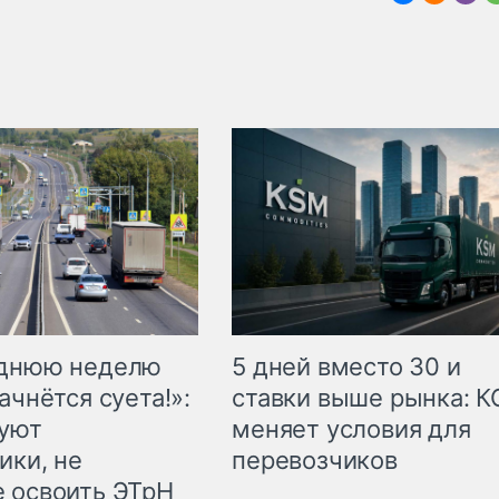
еднюю неделю
5 дней вместо 30 и
ачнётся суета!»:
ставки выше рынка: 
куют
меняет условия для
ики, не
перевозчиков
 освоить ЭТрН