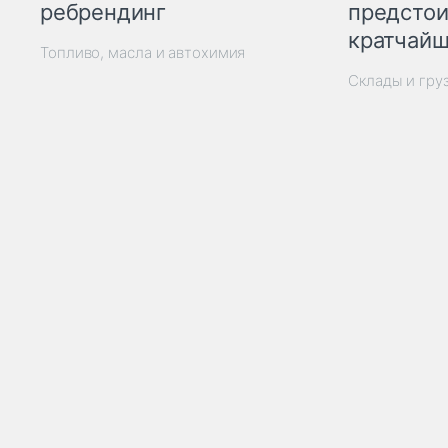
ребрендинг
предстои
кратчайш
Топливо, масла и автохимия
Склады и гру