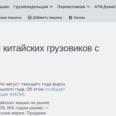
ашин
Грузовладельцам
Перевозчикам
АТИ-Доки
А
Ваши машины
Добавить машину
Заказы
 китайских грузовиков с
 по август текущего года вырос
ошлого года. Об этом
сообщает
ации (НАПИ)
.
тайских машин на рынке
10% (6% годом ранее) —
йские марки. Продажи