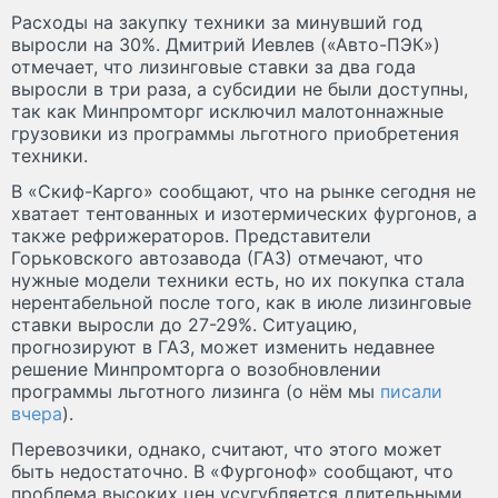
Расходы на закупку техники за минувший год
выросли на 30%. Дмитрий Иевлев («Авто-ПЭК»)
отмечает, что лизинговые ставки за два года
выросли в три раза, а субсидии не были доступны,
так как Минпромторг исключил малотоннажные
грузовики из программы льготного приобретения
техники.
В «Скиф-Карго» сообщают, что на рынке сегодня не
хватает тентованных и изотермических фургонов, а
также рефрижераторов. Представители
Горьковского автозавода (ГАЗ) отмечают, что
нужные модели техники есть, но их покупка стала
нерентабельной после того, как в июле лизинговые
ставки выросли до 27-29%. Ситуацию,
прогнозируют в ГАЗ, может изменить недавнее
решение Минпромторга о возобновлении
программы льготного лизинга (о нём мы
писали
вчера
).
Перевозчики, однако, считают, что этого может
быть недостаточно. В «Фургоноф» сообщают, что
проблема высоких цен усугубляется длительными