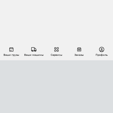
Ваши грузы
Ваши машины
Сервисы
Заказы
Профиль
АВТОМАТИЗАЦИЯ ПЕРЕВОЗОК
Площадки
Заказы
Торги
Тендеры
АТИ-Доки
GPS-мониторинг
АТИ Мессенджер
Цепочки грузов
API ATI.SU