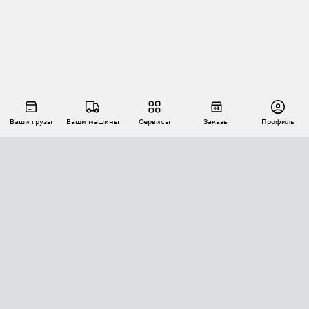
Ваши грузы
Ваши машины
Сервисы
Заказы
Профиль
АВТОМАТИЗАЦИЯ ПЕРЕВОЗОК
Площадки
Заказы
Торги
Тендеры
АТИ-Доки
GPS-мониторинг
АТИ Мессенджер
Цепочки грузов
API ATI.SU
ПОЛЕЗНОЕ
Расчет расстояний