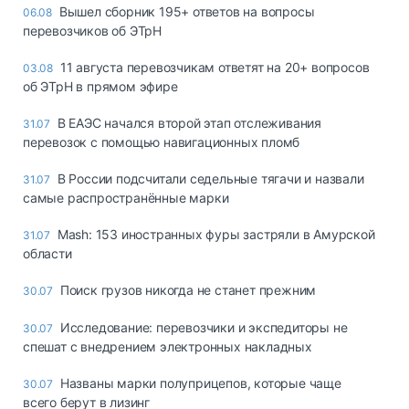
Вышел сборник 195+ ответов на вопросы
06.08
перевозчиков об ЭТрН
11 августа перевозчикам ответят на 20+ вопросов
03.08
об ЭТрН в прямом эфире
В ЕАЭС начался второй этап отслеживания
31.07
перевозок с помощью навигационных пломб
В России подсчитали седельные тягачи и назвали
31.07
самые распространённые марки
Mash: 153 иностранных фуры застряли в Амурской
31.07
области
Поиск грузов никогда не станет прежним
30.07
Исследование: перевозчики и экспедиторы не
30.07
спешат с внедрением электронных накладных
Названы марки полуприцепов, которые чаще
30.07
всего берут в лизинг