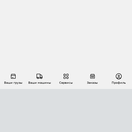
Ваши грузы
Ваши машины
Сервисы
Заказы
Профиль
АВТОМАТИЗАЦИЯ ПЕРЕВОЗОК
Площадки
Заказы
Торги
Тендеры
АТИ-Доки