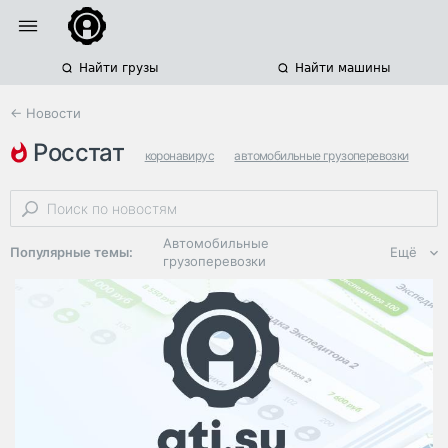
Найти грузы
Найти машины
← Новости
росстат
коронавирус
автомобильные грузоперевозки
объем грузоперевозок
Автомобильные
Популярные темы:
Ещё
грузоперевозки
Региональная
логистика
ЭДО, ИТ в
логистике
Дороги,
инфраструктура