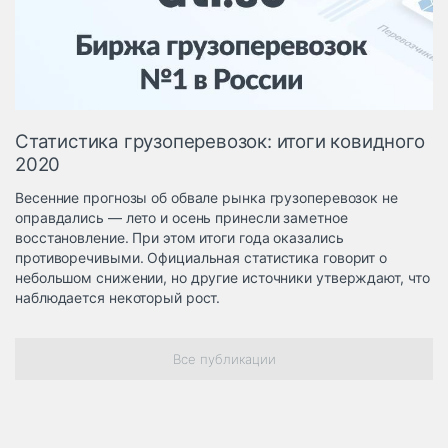
Логистика, грузы
Негабаритные и
опасные грузы
Безопасность и
страхование
Статистика грузоперевозок: итоги ковидного
Таможня и ВЭД
2020
Склады и
Весенние прогнозы об обвале рынка грузоперевозок не
грузовые
оправдались — лето и осень принесли заметное
терминалы
восстановление. При этом итоги года оказались
Коммерческий
противоречивыми. Официальная статистика говорит о
транспорт
небольшом снижении, но другие источники утверждают, что
наблюдается некоторый рост.
Спецтехника
Автосервис,
Все публикации
запчасти, шины
Топливо, масла и
Дзен
автохимия