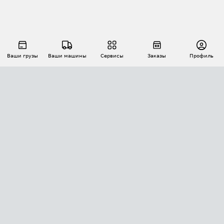
Ваши грузы
Ваши машины
Сервисы
Заказы
Профиль
АВТОМАТИЗАЦИЯ ПЕРЕВОЗОК
Площадки
Заказы
Торги
Тендеры
АТИ-Доки
GPS-мониторинг
АТИ Мессенджер
Цепочки грузов
API ATI.SU
ПОЛЕЗНОЕ
Расчет расстояний
БЕЗОПАСНОСТЬ
Академия ATI.SU
ATI.SU о безопасности
Звезды ATI.SU на вашем сайте
КОНТАКТЫ И ТАРИФЫ