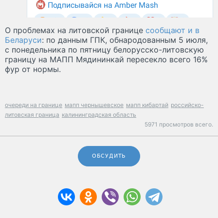
О проблемах на литовской границе
сообщают и в
Беларуси
: по данным ГПК, обнародованным 5 июля,
с понедельника по пятницу белорусско-литовскую
границу на МАПП Мядининкай пересекло всего 16%
фур от нормы.
очереди на границе
мапп чернышевское
мапп кибартай
российско-
литовская граница
калининградская область
5971 просмотров всего.
ОБСУДИТЬ