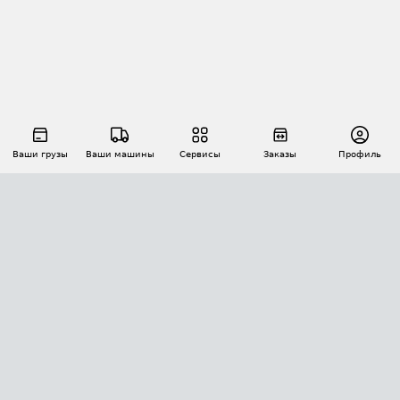
Ваши грузы
Ваши машины
Сервисы
Заказы
Профиль
АВТОМАТИЗАЦИЯ ПЕРЕВОЗОК
Площадки
Заказы
Торги
Тендеры
АТИ-Доки
GPS-мониторинг
АТИ Мессенджер
Цепочки грузов
API ATI.SU
ПОЛЕЗНОЕ
Расчет расстояний