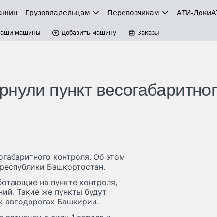
ашин
Грузовладельцам
Перевозчикам
АТИ-Доки
А
Ваши машины
Добавить машину
Заказы
рнули пункт весогабаритно
огабаритного контроля. Об этом
республики Башкортостан.
ботающие на пункте контроля,
ий. Такие же пункты будут
х автодорогах Башкирии.