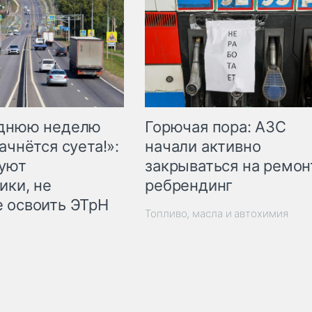
Горючая пора: АЗС
еднюю неделю
начали активно
ачнётся суета!»:
закрываться на ремон
куют
ребрендинг
ики, не
 освоить ЭТрН
Топливо, масла и автохимия