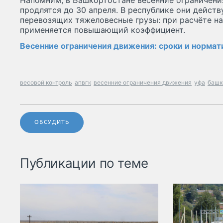
Напомним, в Башкортостане весенние ограничения
продлятся до 30 апреля. В республике они действ
перевозящих тяжеловесные грузы: при расчёте н
применяется повышающий коэффициент.
Весенние ограничения движения: сроки и норма
весовой контроль
апвгк
весенние ограничения движения
уфа
башк
ОБСУДИТЬ
Публикации по теме