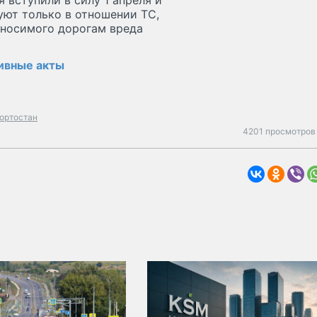
 вступили в силу 1 апреля и
уют только в отношении ТС,
аносимого дорогам вреда
тивные акты
ортостан
4201 просмотров 