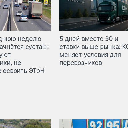
еднюю неделю
5 дней вместо 30 и
ачнётся суета!»:
ставки выше рынка: 
куют
меняет условия для
ики, не
перевозчиков
 освоить ЭТрН