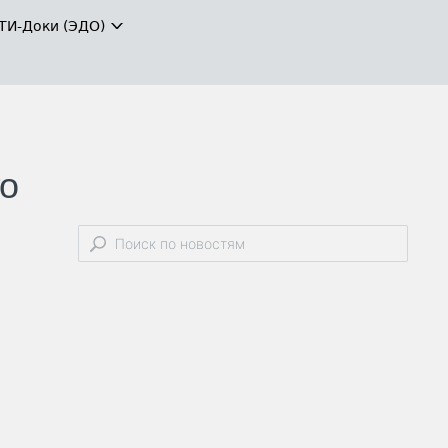
ТИ-Доки (ЭДО)
го