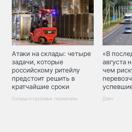
Атаки на склады: четыре
«В посл
задачи, которые
августа н
российскому ритейлу
чем рис
предстоит решить в
перевозч
кратчайшие сроки
успевшие
Склады и грузовые терминалы
Дзен