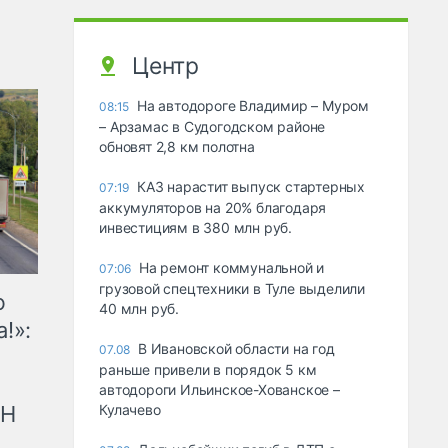
Центр
На автодороге Владимир – Муром
08:15
– Арзамас в Судогодском районе
обновят 2,8 км полотна
КАЗ нарастит выпуск стартерных
07:19
аккумуляторов на 20% благодаря
инвестициям в 380 млн руб.
На ремонт коммунальной и
07:06
грузовой спецтехники в Туле выделили
ю
40 млн руб.
!»:
В Ивановской области на год
07.08
раньше привели в порядок 5 км
автодороги Ильинское-Хованское –
рН
Кулачево