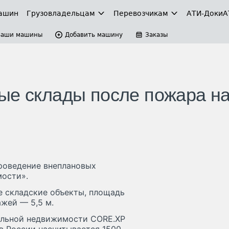
ашин
Грузовладельцам
Перевозчикам
АТИ-Доки
А
Ваши машины
Добавить машину
Заказы
ые склады после пожара н
роведение внеплановых
мости».
е складские объекты, площадь
ажей — 5,5 м.
альной недвижимости CORE.XP