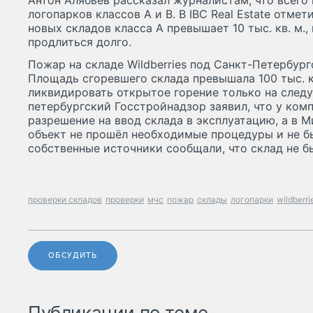
Антон Алябьев рассказал журналистам, что всего
логопарков классов А и В. В IBC Real Estate отмет
новых складов класса А превышает 10 тыс. кв. м.
продлиться долго.
Пожар на складе Wildberries под Санкт-Петербур
Площадь сгоревшего склада превышала 100 тыс. к
ликвидировать открытое горение только на след
петербургский Госстройнадзор заявил, что у ком
разрешение на ввод склада в эксплуатацию, а в 
объект не прошёл необходимые процедуры и не бы
собственные источники сообщали, что склад не б
проверки складов
проверки
мчс
пожар
склады
логопарки
wildberri
ОБСУДИТЬ
Публикации по теме