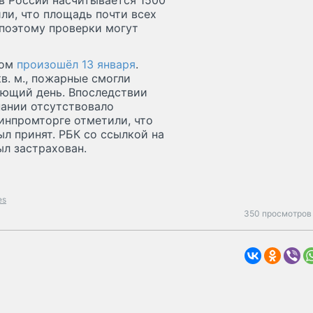
 в России насчитывается 1500
или, что площадь почти всех
, поэтому проверки могут
гом
произошёл 13 января
.
в. м., пожарные смогли
ующий день. Впоследствии
пании отсутствовало
Минпромторге отметили, что
л принят. РБК со ссылкой на
ыл застрахован.
es
350 просмотров 