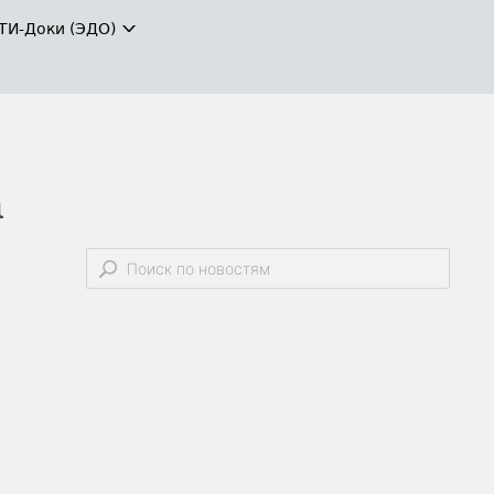
ТИ-Доки (ЭДО)
а