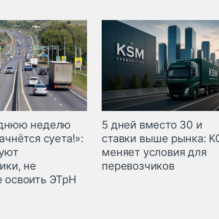
еднюю неделю
5 дней вместо 30 и
ачнётся суета!»:
ставки выше рынка: 
куют
меняет условия для
ики, не
перевозчиков
 освоить ЭТрН