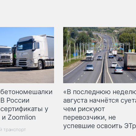
 бетономешалки
«В последнюю недел
 В России
августа начнётся суета
 сертификаты у
чем рискуют
 и Zoomlion
перевозчики, не
успевшие освоить ЭТ
й транспорт