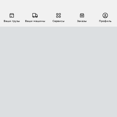
Ваши грузы
Ваши машины
Сервисы
Заказы
Профиль
АВТОМАТИЗАЦИЯ ПЕРЕВОЗОК
Площадки
Заказы
Торги
Тендеры
АТИ-Доки
GPS-мониторинг
АТИ Мессенджер
Цепочки грузов
API ATI.SU
ПОЛЕЗНОЕ
Расчет расстояний
БЕЗОПАСНОСТЬ
Академия ATI.SU
ATI.SU о безопасности
Звезды ATI.SU на вашем сайте
КОНТАКТЫ И ТАРИФЫ
Памятка по проверке контрагентов
Индекс ATI.SU FTL РФ
О системе ATI.SU