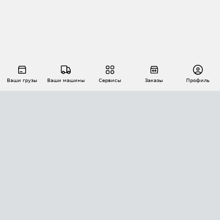
Ваши грузы
Ваши машины
Сервисы
Заказы
Профиль
АВТОМАТИЗАЦИЯ ПЕРЕВОЗОК
Площадки
Заказы
Торги
Тендеры
АТИ-Доки
GPS-мониторинг
АТИ Мессенджер
Цепочки грузов
API ATI.SU
ПОЛЕЗНОЕ
Расчет расстояний
БЕЗОПАСНОСТЬ