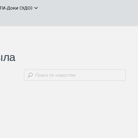
ТИ-Доки (ЭДО)
ыла