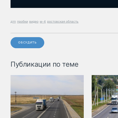
дтп
пробки
видео
м-4
ростовская область
ОБСУДИТЬ
Публикации по теме