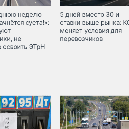
еднюю неделю
5 дней вместо 30 и
ачнётся суета!»:
ставки выше рынка: 
куют
меняет условия для
ики, не
перевозчиков
 освоить ЭТрН